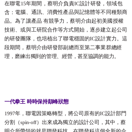
在聯電
15
年期間，蔡明介負責
I
C
設計研發，領域包
腦、通訊、消費性產品與記憶體等不同種類商
含：
電
品。為了讓產
品
有競爭力，蔡明介由起初美國授權
技術、或與工研院合作等
方
式開始，逐步建立起公司
的研發團隊，也培植出了聯電穩固
的
I
C
設計實力。這
段期間，蔡明介由研發部副總而至第二事業
群
總經
理，磨練出獨到的管理、經營，甚至協調的能力
。
一代拳
王
時時保持顛峰狀
態
1997
年，聯電因策略轉型，將公司原有的
I
C
設計部門
分割（
sp
i
n-o
f
f）
出來成為獨立的設計公司，其中，蔡
明介所帶領的就
是
聯發科技。在聯發科這個全新的企