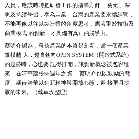
人員，應該時時把研發工作的指導方針
：
勇氣、深
思及持續學習，奉為圭臬。台灣的產業要永續經營
，
不能再像以往以製造業的角度思考，應著重於技術及
商業模
式
的創新，才具備有真正的競爭力
。
蔡明介認為，科技產業的本質是創新，當一個產業
規模
越
大，越會朝向
OPE
N
SYS
TE
M
（開放式系統）
的趨勢時，心也
要
記得打開，讓創新概念被包容進
來。在清華建校
55
週年之際
，
蔡明介也以鼓勵的態
度，期待清華以創新精神與開放心態，
迎
接更具挑
戰的未來。（戴卓玫整理
）