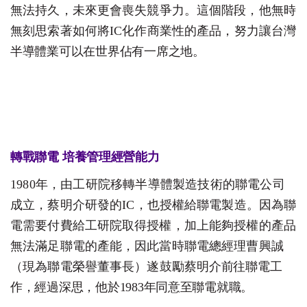
無法持久，未來更會喪失競爭力。這個
階
段，他無時
無刻思索著如何將
I
C
化作商業性的產品，努力讓
台
灣
半導體業可以在世界佔有一席之地
。
轉戰聯
電
培養管理經營能
力
1980
年，由工研院移轉半導體製造技術的聯電公司
成立
，
蔡明介研發的
I
C
，也授權給聯電製造。因為聯
電需要付費給
工
研院取得授權，加上能夠授權的產品
無法滿足聯電的產能，
因
此當時聯電總經理曹興誠
（現為聯電榮譽董事長）遂鼓勵蔡
明
介前往聯電工
作，經過深思，他於
1983
年同意至聯電就職
。