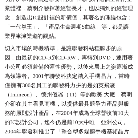
業體裡，蔡明介發揮著經
營
長才，也以獨到的經營理
念，創造出
I
C
設計裡的新價值，其
著
名的理論包含：
「一代拳王」、「產品生命週期
S
曲線」等，
都
是讓
業界津津樂道的觀點
。
切入市場的時機精準，是讓聯發科站穩腳步的原
因，由
最
初的
C
D-
R
到
C
D-
R
W
，再轉到
DVD
，運用著
小公司必須兼備
的
彈性優勢，以後來居上之姿逐漸成
為領導者。
2001
年聯發科
決
定踏入手機晶片，當時
僅擁有
3
0
0
名員工的聯發科力拼的是如英飛
凌
（Infineon）
、德州儀
器（
T
I）
等的歐
美
大廠，蔡明
介卻在其中看見商機
，
以提供最具競爭力產品與服
務的
原
則設計產品，在
2004
年成為全球
營
收前
10
大
的
I
C
設計公司，迄今仍
是
前
10
大中唯一亞洲公司。
2004
年
聯
發科推出了「整合型多媒體手機
基
頻晶片