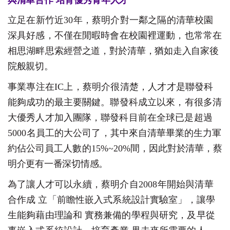
立足在新竹近
30
年，蔡明介對一鄰之隔的清華校園
深具
好
感，不僅在閒暇時會在校園裡運動，也常常在
相思湖畔思索
經
營之道，對於清華，猶如走入自家後
院般親切
。
事業專注在
I
C
上，蔡明介很清楚，人才才是聯發科
能夠
成
功的最主要關鍵。聯發科成立以來，有很多清
大優秀人才加
入
團隊，聯發科目前在全球已是超過
5000
名員工的大公司了，
其
中來自清華畢業的生力軍
約佔公司員工人數的
15
%~
20
%
間，
因
此對於清華，蔡
明介更有一番深切情感
。
為了讓人才可以永續，蔡明介自
2008
年開始與清華
合作
成
立「前瞻性嵌入式系統設計實驗室」，讓學
生能夠藉由理論
和
實務兼備的學程與研究，及早從