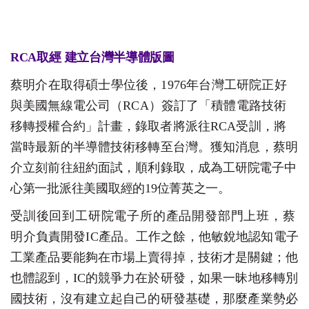
RCA
取
經
建立台灣半導體版
圖
蔡明介在取得碩士學位後，
1976
年台灣工研院正好
與美
國
無線電公司（
RC
A
）簽訂了「積體電路技術
移轉授權合約」
計
畫，錄取者將派往
RC
A
受訓，將
當時最新的半導體技術移轉
至
台灣。獲知消息，蔡明
介立刻前往紐約面試，順利錄取，成
為
工研院電子中
心第一批派往美國取經的
19
位菁英之一
。
受訓後回到工研院電子所的產品開發部門上班，蔡
明
介
負責開發
I
C
產品。工作之餘，他敏銳地認知電子
工業產品要
能
夠在市場上賣得掉，技術才是關鍵；他
也體認到，
I
C
的競爭
力
在於研發，如果一昧地移轉別
國技術，沒有建立起自己的研
發
基礎，那麼產業勢必