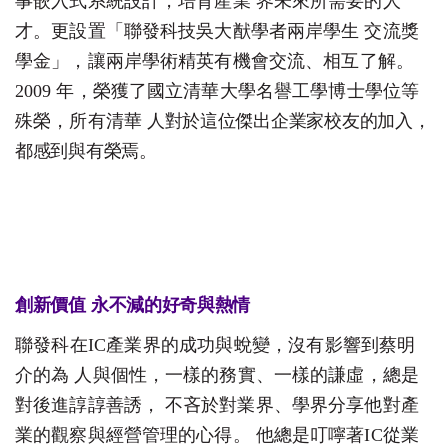
事嵌入式系統設計，培育產
業
界未來所需要的人
才。更設置「聯發科技吳大猷學者兩岸學
生
交流獎
學金」，讓兩岸學術精英有機會交流、相互了解。
200
9
年，榮獲了國立清華大學名譽工學博士學位等
殊榮，所有清
華
人對於這位傑出企業家校友的加入，
都感到與有榮焉
。
創新價
值
永不減的好奇與熱
情
聯發科在
I
C
產業界的成功與蛻變，沒有影響到蔡明
介的
為
人與個性，一樣的務實、一樣的謙虛，總是
對後進諄諄善誘
，
不吝於對業界、學界分享他對產
業的觀察與經營管理的心得
。
他總是叮嚀著
I
C
從業