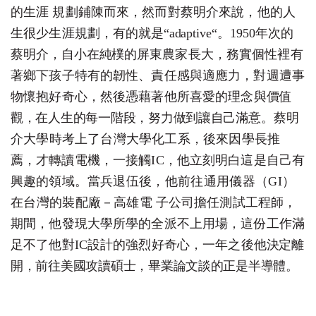
的生
涯
規劃鋪陳而來，然而對蔡明介來說，他的人
生很少生涯規劃
，
有的就是
“
adaptive
“
。
1950
年次的
蔡明介，自小在純樸的屏
東
農家長大，務實個性裡有
著鄉下孩子特有的韌性、責任感與
適
應力，對週遭事
物懷抱好奇心，然後憑藉著他所喜愛的理念
與
價值
觀，在人生的每一階段，努力做到讓自己滿意
。
蔡明
介大學時考上了台灣大學化工系，後來因學長推
薦
，
才轉讀電機，一接觸
I
C
，他立刻明白這是自己有
興趣的領域
。
當兵退伍後，他前往通用儀器
（GI）
在台灣的裝配廠
－
高雄
電
子公司擔任測試工程師，
期間，他發現大學所學的全派不上
用
場，這份工作滿
足不了他對
I
C
設計的強烈好奇心，一年之後
他
決定離
開，前往美國攻讀碩士，畢業論文談的正是半導體
。