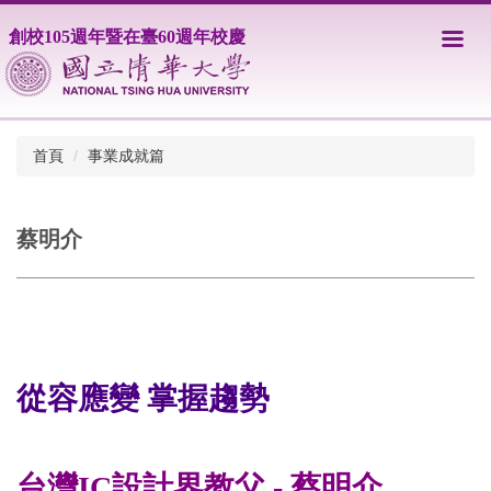
跳
創校105週年暨在臺60週年校慶
到
主
要
內
容
區
首頁
事業成就篇
蔡明介
從容應變 掌握趨勢
台灣IC設計界教父 - 蔡明介