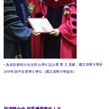
•
產 業 之 貢獻，國立清華大學於
為表彰蔡明介先生對台灣
IC
設
計
2009
年頒予名譽博士學位（國
立
清華大學提供
）
與清華合
作
培育優秀青年人
才