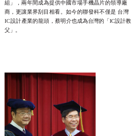
組」，兩年間成為提供中
國
市場手機晶片的領導廠
商，更讓
業
界刮目相看。如今的聯發科不僅
是
台灣
I
C
設計產業的龍頭，蔡明介
也
成為台灣的「
I
C
設計教
父」
。